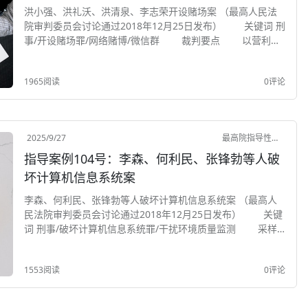
洪小强、洪礼沃、洪清泉、李志荣开设赌场案 （最高人民法
院审判委员会讨论通过2018年12月25日发布） 关键词 刑
事/开设赌场罪/网络赌博/微信群 裁判要点 以营利为
目的，通过邀请人员加入微信群的方式招揽赌客，根据竞猜游
戏网站的开奖结果等方式进行...
1965阅读
0评论
2025/9/27
最高院指导性案例
指导案例104号：李森、何利民、张锋勃等人破
坏计算机信息系统案
李森、何利民、张锋勃等人破坏计算机信息系统案 （最高人
民法院审判委员会讨论通过2018年12月25日发布） 关键
词 刑事/破坏计算机信息系统罪/干扰环境质量监测 采样/
数据失真/后果严重 裁判要点 环境质量监测系统属于
计算机信息系统。用棉纱等...
1553阅读
0评论