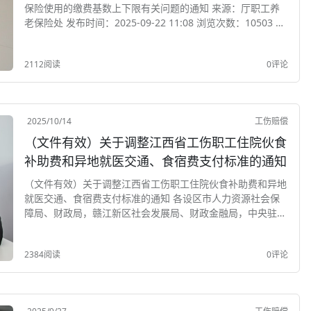
保险使用的缴费基数上下限有关问题的通知 来源：厅职工养
老保险处 发布时间：2025-09-22 11:08 浏览次数：10503 字
体： 大 中 小 无障碍 打印：？ 各市、县（区）人力资源社
会保障局、...
2112阅读
0评论
2025/10/14
工伤赔偿
（文件有效）关于调整江西省工伤职工住院伙食
补助费和异地就医交通、食宿费支付标准的通知
（文件有效）关于调整江西省工伤职工住院伙食补助费和异地
就医交通、食宿费支付标准的通知 各设区市人力资源社会保
障局、财政局，赣江新区社会发展局、财政金融局，中央驻赣
及省直有关单位： 为进一步提高工伤保险待遇水平，根据
《工伤保险条例》（国务院令第586号）、《人力...
2384阅读
0评论