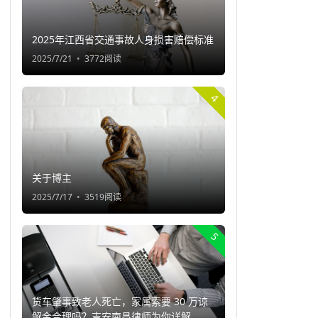
2025年江西省交通事故人身损害赔偿标准
2025/7/21
3772阅读
4
关于博主
2025/7/17
3519阅读
5
货车肇事致老人死亡，家属索要 30 万谅
解金合理吗？吉安南昌律师为你详解