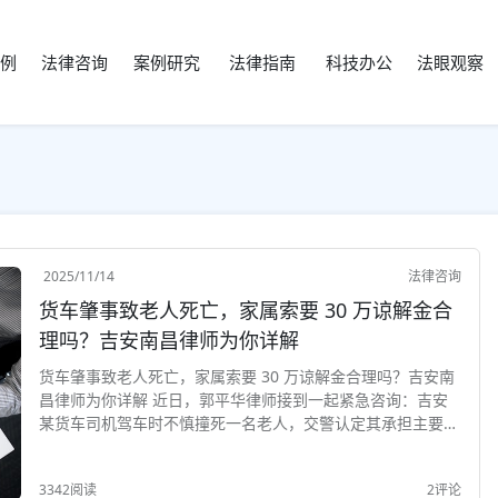
例
法律咨询
案例研究
法律指南
科技办公
法眼观察
2025/11/14
法律咨询
货车肇事致老人死亡，家属索要 30 万谅解金合
理吗？吉安南昌律师为你详解
货车肇事致老人死亡，家属索要 30 万谅解金合理吗？吉安南
昌律师为你详解 近日，郭平华律师接到一起紧急咨询：吉安
某货车司机驾车时不慎撞死一名老人，交警认定其承担主要责
任，其已涉嫌交通肇事罪。虽然货车投保了足额保险，能覆盖
法定赔偿范围，但死者家属提出需另行支付 ...
3342阅读
2评论