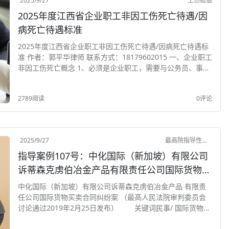
2025/9/27
工伤赔偿
2025年度江西省企业职工非因工伤死亡待遇/因
病死亡待遇标准
2025年度江西省企业职工非因工伤死亡待遇/因病死亡待遇标
准 作者：郭平华律师 联系方式：18179602015 一、企业职工
非因工伤死亡概念 1、必须是企业职工，需要与公务员、事业
单位员工区分开。 2、非因工伤死亡，对应的是工伤死亡。具
体情形法律未规定明...
2789阅读
0评论
2025/9/27
最高院指导性案例
指导案例107号：中化国际（新加坡）有限公司
诉蒂森克虏伯冶金产品有限责任公司国际货物买
卖合同纠纷案
中化国际（新加坡）有限公司诉蒂森克虏伯冶金产品 有限责
任公司国际货物买卖合同纠纷案 （最高人民法院审判委员会
讨论通过2019年2月25日发布） 关键词民事/ 国际货物买
卖合同/联合国国际货物销售合同公约/法律适用/根本违约