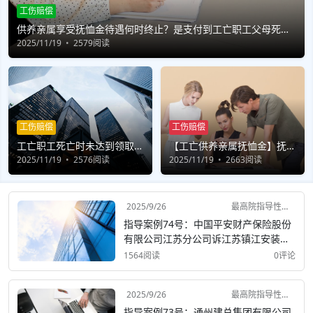
工伤赔偿
供养亲属享受抚恤金待遇何时终止？是支付到工亡职工父母死亡
还是最长计算20年？
2025/11/19
2579阅读
工伤赔偿
工伤赔偿
工亡职工死亡时未达到领取抚
【工亡供养亲属抚恤金】抚恤
恤金的年龄，能否等达到年龄
2025/11/19
2576阅读
金是否需要按赡养/抚养义务
2025/11/19
2663阅读
后再行主张？
人的人数进行折算？
2025/9/26
最高院指导性案例
指导案例74号：中国平安财产保险股份
有限公司江苏分公司诉江苏镇江安装集
团有限公司保险人代位求偿权纠纷案
1564阅读
0评论
2025/9/26
最高院指导性案例
指导案例73号：通州建总集团有限公司