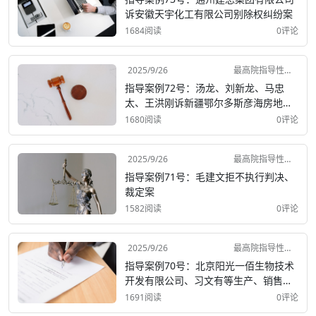
诉安徽天宇化工有限公司别除权纠纷案
1684阅读
0评论
2025/9/26
最高院指导性案例
指导案例72号：汤龙、刘新龙、马忠
太、王洪刚诉新疆鄂尔多斯彦海房地产
开发有限公司商品房买卖合同纠纷案
1680阅读
0评论
2025/9/26
最高院指导性案例
指导案例71号：毛建文拒不执行判决、
裁定案
1582阅读
0评论
2025/9/26
最高院指导性案例
指导案例70号：北京阳光一佰生物技术
开发有限公司、习文有等生产、销售有
毒、有害食品案
1691阅读
0评论