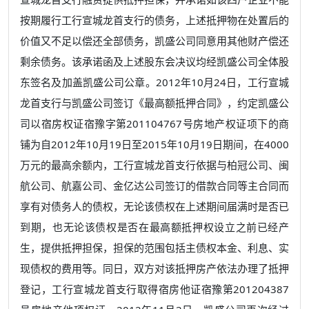
按期履行工行宣城龙首支行的债务，上述抵押物在处置后的
价值又不足以偿还全部债务，凯盛公司同意用其他财产偿还
剩余债务。该承诺函及上述股东会决议均经凯盛公司全体股
东签名及加盖凯盛公司公章。2012年10月24日，工行宣城
龙首支行与凯盛公司签订《最高额抵押合同》，约定凯盛公
司以宿房权证宿豫字第201104767号房地产权证项下的商
铺为自2012年10月19日至2015年10月19日期间，在4000
万元的最高余额内，工行宣城龙首支行依据与柏冠公司、闽
航公司、航嘉公司、金亿达公司签订的借款合同等主合同而
享有对债务人的债权，无论该债权在上述期间届满时是否已
到期，也无论该债权是否在最高额抵押权设立之前已经产
生，提供抵押担保，担保的范围包括主债权本金、利息、实
现债权的费用等。同日，双方对该抵押房产依法办理了抵押
登记，工行宣城龙首支行取得宿房他证宿豫第201204387