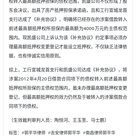
权转入最高额抵押担保的债权范围，凯盛公司不仅形成了股
东会决议，出具了房产抵押担保承诺函，且和工行宣城龙首
支行达成了《补充协议》，明确将已经存在的涉案借款转入
前述最高额抵押权所担保的最高额为4000万元的主债权范
围内。现凯盛公司上诉认为该《补充协议》约定事项必须办
理最高额抵押权变更登记才能设立抵押权，不仅缺乏法律依
据，也有悖诚实信用原则。
综上，工行宣城龙首支行和凯盛公司达成《补充协议》，将
涉案2012年4月20日借款合同项下的债权转入前述最高额
抵押权所担保的主债权范围内，虽未办理最高额抵押权变更
登记，但最高额抵押权的效力仍然及于被转入的涉案借款合
同项下的债权。
（生效裁判审判人员：陶恒河、王玉圣、马士鹏）
标签：
#
郭平华律师
#
吉安律师郭平华
#
南昌律师郭平华