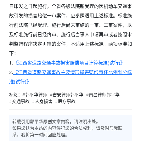
自印发之日起施行，全省各级法院新受理的因机动车交通事
故引发的损害赔偿一审案件，应参照适用上述标准。标准施
行前法院已经受理、施行后尚未审结的一审、二审案件，以
及标准施行前已经终审、施行后当事人申请再审或者按照审
判监督程序决定再审的案件，不适用上述标准。两项标准如
下：
1.
《江西省道路交通事故损害赔偿项目计算标准(试行)》
2.
《江西省道路交通事故主要情形损害赔偿责任比例划分标
准(试行)》
标签：
#
郭平华律师
#
吉安律师郭平华
#
南昌律师郭平华
#
交通事故
#
人身损害
#
医疗事故
转载引用郭平华原创文章内容，请注明出处。
如果您认为本站的内容侵犯您的合法权利，请及时与我联
系，我将第一时间回应处理。